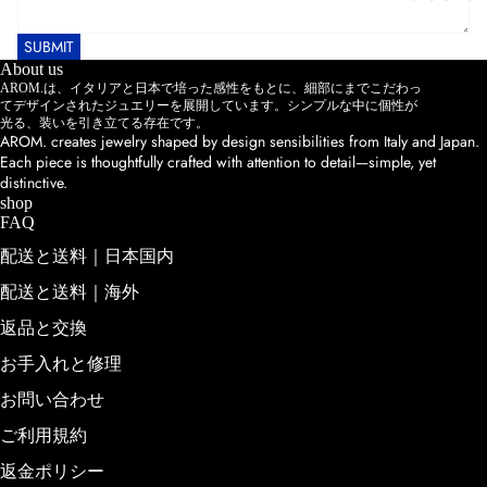
T
OPTION
SUBMIT
S
RING
About us
SIZE
CARE
AROM.は、イタリアと日本で培った感性をもとに、細部にまでこだわっ
てデザインされたジュエリーを展開しています。シンプルな中に個性が
SUPPLIES
光る、装いを引き立てる存在です。
AROM. creates jewelry shaped by design sensibilities from Italy and Japan.
Each piece is thoughtfully crafted with attention to detail—simple, yet
FROM
distinctive.
READ
THE
shop
ARCHIVE
FAQ
配送と送料｜日本国内
配送と送料｜海外
返品と交換
お手入れと修理
NEWS
お問い合わせ
JOURNAL
ご利用規約
DESIGNE
返金ポリシー
R'S