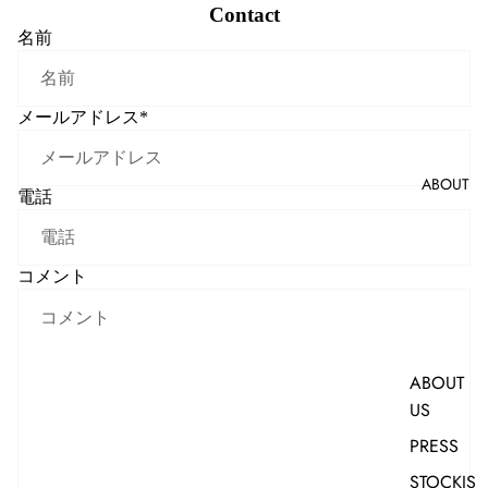
Contact
CUFFS
名前
EARRING
S
メールアドレス
*
RINGS
RINGS
ABOUT
電話
PINKY
RINGS
コメント
NECKLA
CES
BRACELE
ABOUT
TS
US
OTHER
PRESS
CHARMS
STOCKIS