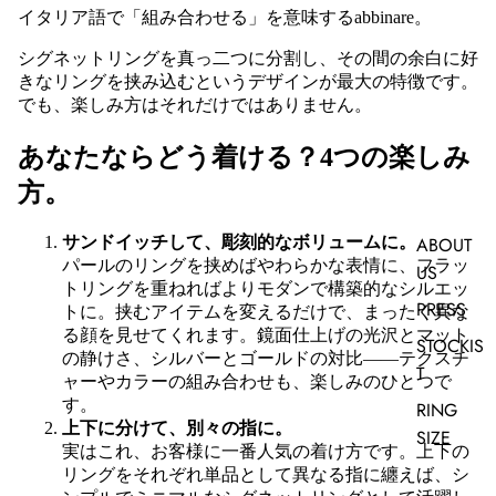
イタリア語で「組み合わせる」を意味するabbinare。
シグネットリングを真っ二つに分割し、その間の余白に好
きなリングを挟み込むというデザインが最大の特徴です。
でも、楽しみ方はそれだけではありません。
あなたならどう着ける？4つの楽しみ
方。
ABOUT
サンドイッチして、彫刻的なボリュームに。
パールのリングを挟めばやわらかな表情に、フラッ
US
トリングを重ねればよりモダンで構築的なシルエッ
PRESS
トに。挟むアイテムを変えるだけで、まったく異な
る顔を見せてくれます。鏡面仕上げの光沢とマット
STOCKIS
の静けさ、シルバーとゴールドの対比——テクスチ
T
ャーやカラーの組み合わせも、楽しみのひとつで
す。
RING
上下に分けて、別々の指に。
SIZE
実はこれ、お客様に一番人気の着け方です。上下の
リングをそれぞれ単品として異なる指に纏えば、シ