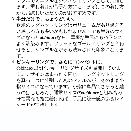
ンプルでミニマルなシグネットリングとして活躍し
ます。重ね着けが苦手な方にも、まずはこの着け方
からお試しいただくのがおすすめです。
半分だけで、ちょうどいい。
欧米のシグネットリングはボリュームがあり過ぎる
と感じる方も多いかもしれません。でも半分のサイ
ズになった
abbinare
なら、華奢な手元にもバランス
よく馴染みます。フラットなゴールドリングと合わ
せると、シンプルながらも洗練された印象になりま
す。
ピンキーリングで、さらにコンパクトに。
abbinareにはピンキーリングサイズも展開していま
す。デザインはまったく同じ——シグネットリング
を真っ二つに分割したあのフォルムが、そのまま小
指サイズになっています。小指に単品でさらっと纏
うのはもちろん、通常サイズの
abbinare
と組み合わ
せて異なる指に着ければ、手元に統一感のあるレイ
ヤードが完成します。
艶と、マットと、ゴールドと。