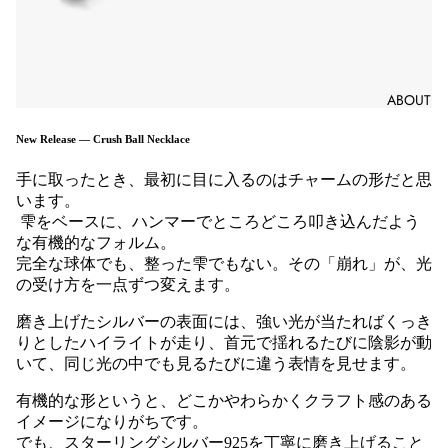
ABOUT
New Release — Crush Ball Necklace
手に取ったとき、最初に目に入るのはチャームの形だと思
います。
雫をベースに、ハンマーでところどころ叩き込んだよう
な有機的なフォルム。
完全な球体でも、整った雫でもない。その「崩れ」が、光
の受け方を一点ずつ変えます。
磨き上げたシルバーの表面には、強い光が当たればくっき
りとしたハイライトが走り、首元で揺れるたびに陰影が動
いて、同じ光の中でも見るたびに違う表情を見せます。
有機的な形というと、どこかやわらかくクラフト感のある
イメージになりがちです。
でも、スターリングシルバー925を丁寧に磨き上げること