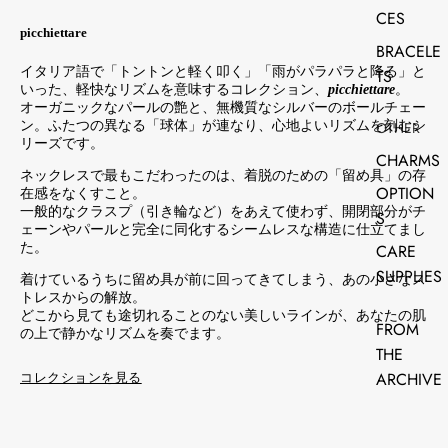
CES
picchiettare
BRACELE
イタリア語で「トントンと軽く叩く」「雨がパラパラと降る」と
TS
いった、軽快なリズムを意味するコレクション、
picchiettare
。
オーガニックなパールの艶と、無機質なシルバーのボールチェー
ン。ふたつの異なる「球体」が連なり、心地よいリズムを刻むシ
OTHER
リーズです。
CHARMS
ネックレスで最もこだわったのは、着脱のための「留め具」の存
OPTION
在感をなくすこと。
一般的なクラスプ（引き輪など）をあえて使わず、開閉部分がチ
S
ェーンやパールと完全に同化するシームレスな構造に仕立てまし
た。
CARE
SUPPLIES
着けているうちに留め具が前に回ってきてしまう、あの小さなス
トレスからの解放。
どこから見ても途切れることのない美しいラインが、あなたの肌
FROM
の上で静かなリズムを奏でます。
THE
ARCHIVE
コレクションを見る