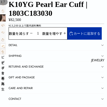
オ
オ
/
1
7
K10YG Pearl Ear Cuff |
を
を
1803C183030
再
再
生
生
¥82,500
¥13,200 以上で国内送料無料
数量を減らす
数量を増やす
カートに追加する
DETAIL
SHIPPING
ビ
JEWELRY
デ
ビ
RETURNS AND EXCHANGE
オ
デ
を
オ
GIFT AND PACKAGE
再
を
生
再
CARE AND REPAIR
生
CONTACT