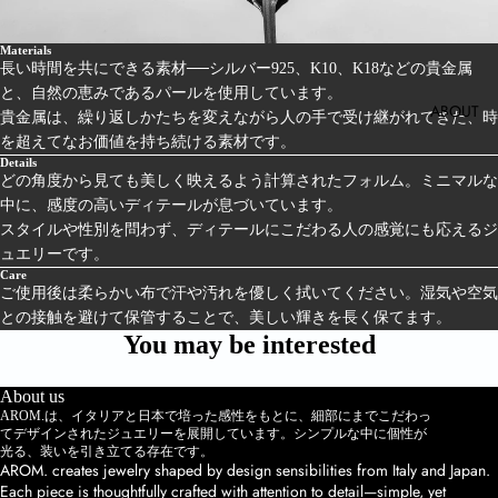
Materials
長い時間を共にできる素材──シルバー925、K10、K18などの貴金属
と、自然の恵みであるパールを使用しています。
ABOUT
貴金属は、繰り返しかたちを変えながら人の手で受け継がれてきた、時
を超えてなお価値を持ち続ける素材です。
Details
どの角度から見ても美しく映えるよう計算されたフォルム。ミニマルな
中に、感度の高いディテールが息づいています。
スタイルや性別を問わず、ディテールにこだわる人の感覚にも応えるジ
ュエリーです。
Care
ご使用後は柔らかい布で汗や汚れを優しく拭いてください。湿気や空気
との接触を避けて保管することで、美しい輝きを長く保てます。
You may be interested
About us
AROM.は、イタリアと日本で培った感性をもとに、細部にまでこだわっ
てデザインされたジュエリーを展開しています。シンプルな中に個性が
光る、装いを引き立てる存在です。
AROM. creates jewelry shaped by design sensibilities from Italy and Japan.
Each piece is thoughtfully crafted with attention to detail—simple, yet