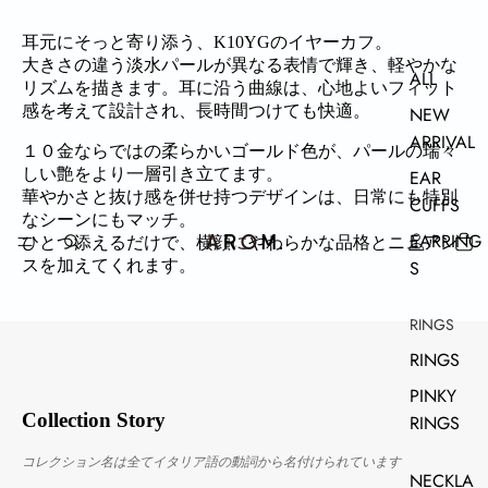
耳元にそっと寄り添う、K10YGのイヤーカフ。
大きさの違う淡水パールが異なる表情で輝き、軽やかな
ALL
リズムを描きます。耳に沿う曲線は、心地よいフィット
感を考えて設計され、長時間つけても快適。
NEW
ARRIVAL
１０金ならではの柔らかいゴールド色が、パールの瑞々
しい艶をより一層引き立てます。
EAR
華やかさと抜け感を併せ持つデザインは、日常にも特別
CUFFS
なシーンにもマッチ。
EARRING
ひとつ添えるだけで、横顔にやわらかな品格とニュアン
スを加えてくれます。
S
RINGS
RINGS
PINKY
Collection Story
RINGS
コレクション名は全てイタリア語の動詞から名付けられています
NECKLA